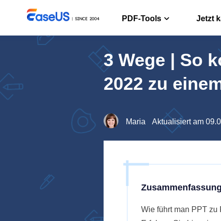
PDF-Tools
Jetzt 
3 Wege | So k
PDF Edito
PDF erstelle
2022 zu eine
PDF Conve
PDF Dateien
Maria
Aktualisiert am 09.
ChatPDF
Chatten mit
Zusammenfassung
Wie führt man PPT zu 