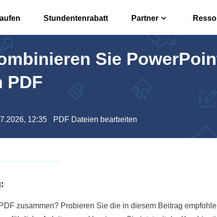
kaufen
Stundentenrabatt
Partner
Resso
ombinieren Sie PowerPoin
r
Affiliate
n, bearbeiten oder konvertieren
Hohe Prov
m PDF
rter
Reseller
 offline umwandeln
EaseUS Re
07.2026, 12:35
PDF Dateien bearbeiten
 PDFs über Free PDF KI
:
PDF zusammen? Probieren Sie die in diesem Beitrag empfohle