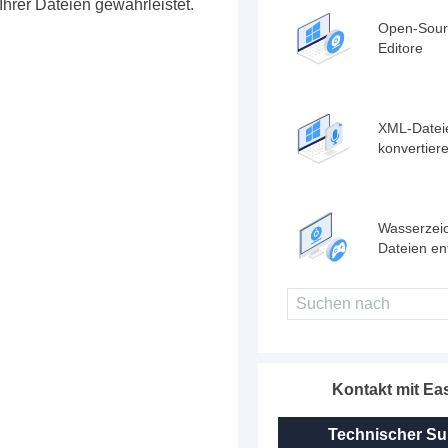
Ihrer Dateien gewährleistet.
!
Open-Sour
Editore
XML-Datei
konvertier
Wasserzei
Dateien en
Kontakt mit E
Technischer Su