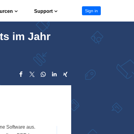
Sign in
urcen
Support
ts im Jahr
Vorschau als Standard festlegen
Support-Center
isionen verdienen
Anleitungen, Lizenz, Kontakt
Formen zu PDF-Dokument einfügen
Download
Passwort aus Word entfernen
seller zu werden
EaseUS Download-Center
Transparenten Hintergrund erstellen





Chat-Support
Chat mit einem Techniker
Vorverkaufsanfrage
Chat mit einem Vertriebsmitarbeite
ne Software aus.