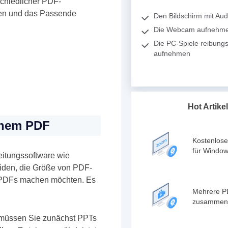
schiedlicher PDF-
ten und das Passende
Den Bildschirm mit Au
Die Webcam aufnehm
Die PC-Spiele reibungs
aufnehmen
Hot Artikel
inem PDF
Kostenlose
für Windo
itungssoftware wie
iden, die Größe von PDF-
it PDFs machen möchten. Es
Mehrere P
zusammen
müssen Sie zunächst PPTs