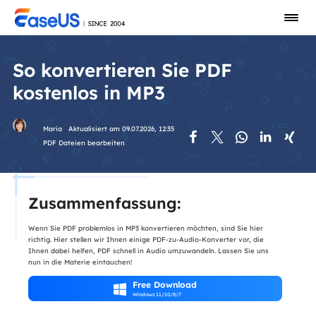
So konvertieren Sie PDF
kostenlos in MP3
Maria
Aktualisiert am 09.07.2026, 12:35





PDF Dateien bearbeiten
Zusammenfassung:
Wenn Sie PDF problemlos in MP3 konvertieren möchten, sind Sie hier
richtig. Hier stellen wir Ihnen einige PDF-zu-Audio-Konverter vor, die
Ihnen dabei helfen, PDF schnell in Audio umzuwandeln. Lassen Sie uns
nun in die Materie eintauchen!
Free Download

Windows 11/10/8/7