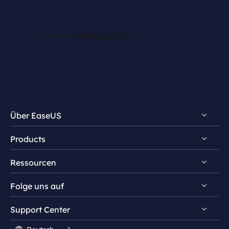
Über EaseUS
Products
Impressum
Ressourcen
Review & Auszeichnungen
EaseUS PDF Editor
Lizenz
Folge uns auf
EaseUS PDF Converter
PDF bearbeiten
Datenschutz
EaseUS AI ChatPDF
Support Center




Stundentenrabatt