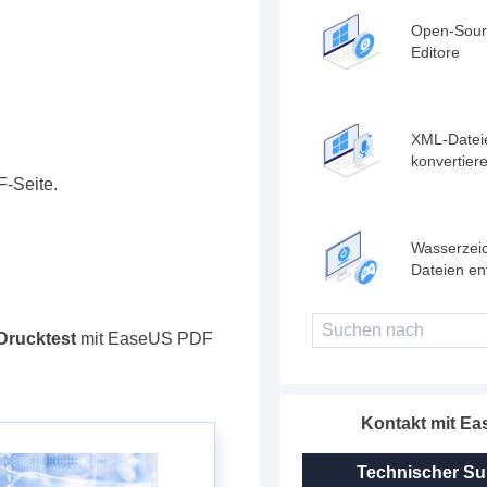
Open-Sour
Editore
XML-Datei
konvertier
-Seite.
Wasserzei
Dateien en
Drucktest
mit EaseUS PDF
Kontakt mit E
Technischer Su