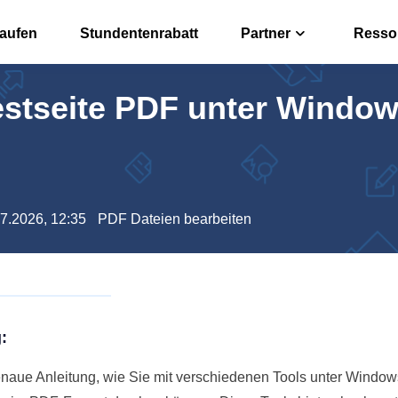
kaufen
Stundentenrabatt
Partner
Resso
estseite PDF unter Windo
r
Affiliate
n, bearbeiten oder konvertieren
Hohe Prov
rter
Reseller
 offline umwandeln
EaseUS Re
07.2026, 12:35
PDF Dateien bearbeiten
 PDFs über Free PDF KI
:
enaue Anleitung, wie Sie mit verschiedenen Tools unter Window