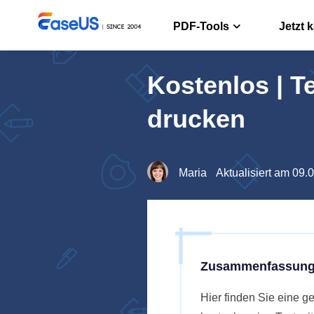
PDF-Tools
Jetzt 
Kostenlos | T
PDF Edito
PDF erstelle
drucken
PDF Conve
PDF Dateien
Maria
Aktualisiert am 09.
ChatPDF
Chatten mit
Zusammenfassung
Hier finden Sie eine g