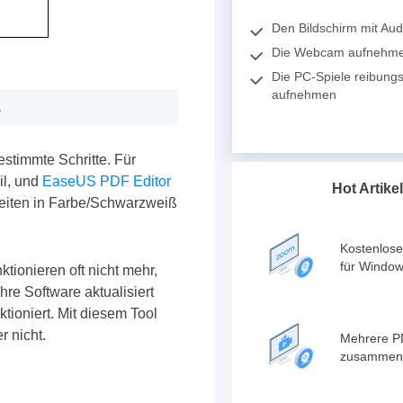
Den Bildschirm mit Au
Die Webcam aufnehm
Die PC-Spiele reibungs
aufnehmen
s
stimmte Schritte. Für
il, und
EaseUS PDF Editor
Hot Artikel
Seiten in Farbe/Schwarzweiß
Kostenlose
für Windo
ionieren oft nicht mehr,
hre Software aktualisiert
ktioniert. Mit diesem Tool
r nicht.
Mehrere P
zusammen