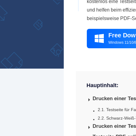
kostenlos eine Testse
und helfen beim effiz
beispielsweise PDF-Se
Free Dow

Windows 11/10/8
Hauptinhalt:
Drucken einer Te
2.1. Testseite für F
2.2. Schwarz-Weiß-
Drucken einer Tes