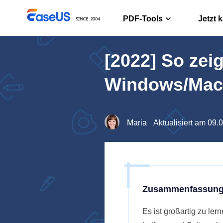
PDF-Tools
Jetzt 
[2022] So zei
PDF Edito
PDF erstelle
Windows/Mac
PDF Conve
PDF Dateien
Maria
Aktualisiert am 09.
ChatPDF
Chatten mit
Zusammenfassung
Es ist großartig zu l