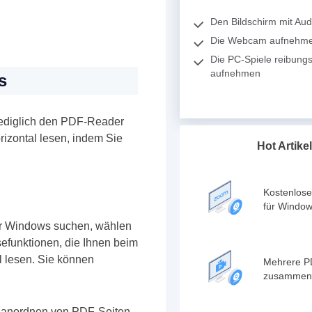
Den Bildschirm mit Au
Die Webcam aufnehm
Die PC-Spiele reibungs
aufnehmen
s
lediglich den PDF-Reader
rizontal lesen, indem Sie
Hot Artikel
Kostenlose
für Windo
r Windows suchen, wählen
sefunktionen, die Ihnen beim
l lesen. Sie können
Mehrere P
zusammen
euanordnen von PDF-Seiten,