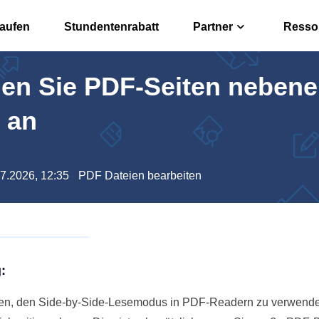
kaufen
Stundentenrabatt
Partner
Resso
gen Sie PDF-Seiten nebene
r
Affiliate
n, bearbeiten oder konvertieren
Hohe Prov
 an
rter
Reseller
 offline umwandeln
EaseUS Re
07.2026, 12:35
PDF Dateien bearbeiten
 PDFs über Free PDF KI
:
ernen, den Side-by-Side-Lesemodus in PDF-Readern zu verwende