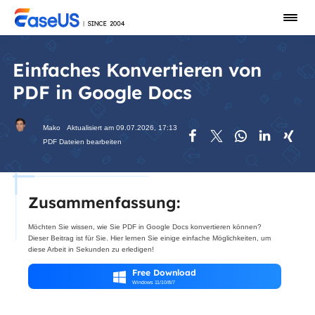
Einfaches Konvertieren von
PDF in Google Docs
Mako
Aktualisiert am 09.07.2026, 17:13





PDF Dateien bearbeiten
Zusammenfassung:
Möchten Sie wissen, wie Sie PDF in Google Docs konvertieren können?
Dieser Beitrag ist für Sie. Hier lernen Sie einige einfache Möglichkeiten, um
diese Arbeit in Sekunden zu erledigen!
Free Download

Windows 11/10/8/7