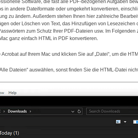
essionelle Software, die fast alle PDF-bezogenen Aufgaben bewäl
 in andere Dateiformate oder umgekehrt konvertieren, einschl
rung zu ändern. Außerdem stehen Ihnen hier zahlreiche Bearbei
ufügen oder Löschen von Text, das Hinzufügen von Lesezeiche
asswörtern zum Schutz Ihrer PDF-Dateien usw. Im Folgenden z
Mac ganz einfach HTML in PDF konvertieren.
Acrobat auf Ihrem Mac und klicken Sie auf „Datei“, um die HTM
lle Dateien“ auswählen, sonst finden Sie die HTML-Datei nicht