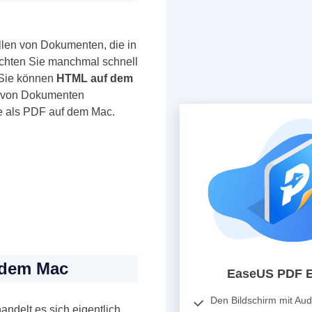
len von Dokumenten, die in
chten Sie manchmal schnell
. Sie können
HTML auf dem
n von Dokumenten
te als PDF auf dem Mac.
f dem Mac
EaseUS PDF E
Den Bildschirm mit Au
handelt es sich eigentlich