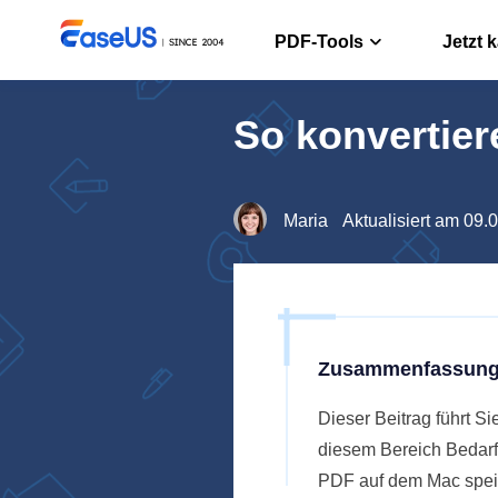
PDF-Tools
Jetzt 
So konvertie
PDF Edito
PDF erstelle
PDF Conve
Maria
Aktualisiert am 09.
PDF Dateien
ChatPDF
Chatten mit
Zusammenfassung
Dieser Beitrag führt S
diesem Bereich Bedarf 
PDF auf dem Mac spei