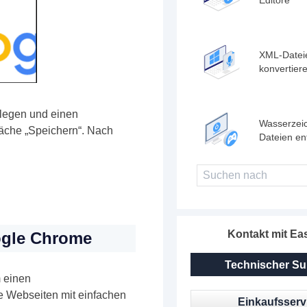
XML-Datei
konvertier
tlegen und einen
Wasserzei
äche „Speichern“. Nach
Dateien en
Kontakt mit E
ogle Chrome
Technischer Su
 einen
e Webseiten mit einfachen
Einkaufsserv