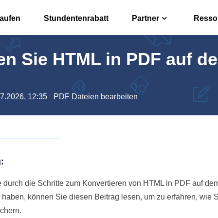
kaufen
Stundentenrabatt
Partner
Resso
ren Sie HTML in PDF auf d
r
Affiliate
n, bearbeiten oder konvertieren
Hohe Prov
rter
Reseller
07.2026, 12:35
PDF Dateien bearbeiten
 offline umwandeln
EaseUS Re
 PDFs über Free PDF KI
:
ie durch die Schritte zum Konvertieren von HTML in PDF auf d
haben, können Sie diesen Beitrag lesen, um zu erfahren, wie S
chern.