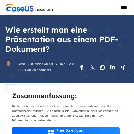
Wie erstellt man eine
Präsentation aus einem PDF-
Dokument?
Mako
Aktualisiert am 09.07.2026, 12:43





PDF Dateien bearbeiten
Zusammenfassung:
Sie können aus Ihrem PDF-Dokument nützliche Präsentationen erstellen.
Normalerweise müssen Sie es nicht in PPT konvertieren, aber Sie können es
auch so machen. In diesem Artikel erfahren Sie, wie Sie eine PDF-
Präsentationen erstellen können.
Free Download
