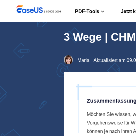
PDF-Tools
Jetzt 
3 Wege | CHM 
PDF Edito
PDF erstelle
PDF Conve
Maria
Aktualisiert am 09.
PDF Dateien
ChatPDF
Chatten mit
Zusammenfassung
Möchten Sie wissen, wi
Vorgehensweise für Wi
können je nach Ihren 