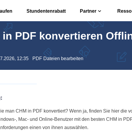
kaufen
Stundentenrabatt
Partner
Resso
in PDF konvertieren Offli
r
Affiliate
n, bearbeiten oder konvertieren
Hohe Prov
rter
Reseller
07.2026, 12:35
PDF Dateien bearbeiten
 offline umwandeln
EaseUS Re
 PDFs über Free PDF KI
:
e man CHM in PDF konvertiert? Wenn ja, finden Sie hier die vo
ndows-, Mac- und Online-Benutzer mit den besten CHM in PDF
Anforderungen einen von ihnen auswählen.