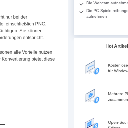
Die Webcam aufnehm
Die PC-Spiele reibungs
aufnehmen
ht nur bei der
e, einschließlich PNG,
rächtigen. Sie können
orderungen entspricht.
Hot Artikel
sonen alle Vorteile nutzen
Konvertierung bietet diese
Kostenlose
für Windo
Mehrere P
zusammen
Open-Sour
Editore