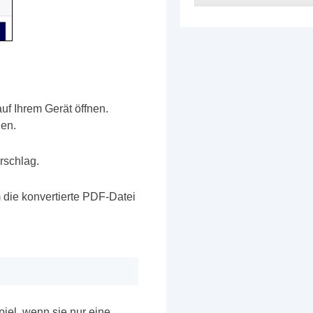
uf Ihrem Gerät öffnen.
den.
rschlag.
m die konvertierte PDF-Datei
el, wenn sie nur eine