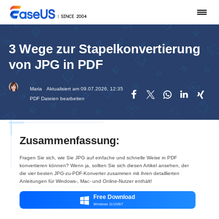
3 Wege zur Stapelkonvertierung
von JPG in PDF
Maria
Aktualisiert am 09.07.2026, 12:35





PDF Dateien bearbeiten
Zusammenfassung:
Fragen Sie sich, wie Sie JPG auf einfache und schnelle Weise in PDF
konvertieren können? Wenn ja, sollten Sie sich diesen Artikel ansehen, der
die vier besten JPG-zu-PDF-Konverter zusammen mit ihren detaillierten
Anleitungen für Windows-, Mac- und Online-Nutzer enthält!
Free Download

Windows 11/10/8/7