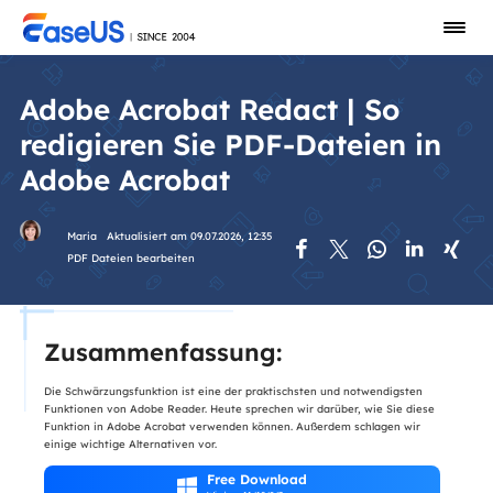
Adobe Acrobat Redact | So
redigieren Sie PDF-Dateien in
Adobe Acrobat
Maria
Aktualisiert am 09.07.2026, 12:35





PDF Dateien bearbeiten
Zusammenfassung:
Die Schwärzungsfunktion ist eine der praktischsten und notwendigsten
Funktionen von Adobe Reader. Heute sprechen wir darüber, wie Sie diese
Funktion in Adobe Acrobat verwenden können. Außerdem schlagen wir
einige wichtige Alternativen vor.
Free Download
