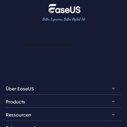
Über EaseUS
Products
Impressum
Ressourcen
Review & Auszeichnungen
EaseUS PDF Editor
Lizenz